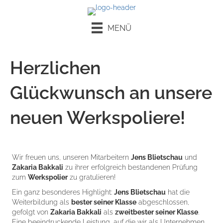
MENÜ
Herzlichen
Glückwunsch an unsere
neuen Werkspoliere!
Wir freuen uns, unseren Mitarbeitern
Jens Blietschau
und
Zakaria Bakkali
zu ihrer erfolgreich bestandenen Prüfung
zum
Werkspolier
zu gratulieren!
Ein ganz besonderes Highlight:
Jens Blietschau
hat die
Weiterbildung als
bester seiner Klasse
abgeschlossen,
gefolgt von
Zakaria Bakkali
als
zweitbester seiner Klasse
.
Eine beeindruckende Leistung, auf die wir als Unternehmen